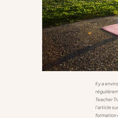
Il y a envi
régulièrem
Teacher Tra
l’article su
formation