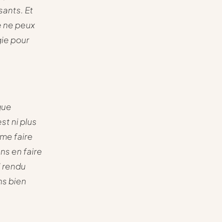
ants. Et
e ne peux
gie pour
que
st ni plus
me faire
ns en faire
i rendu
ns bien