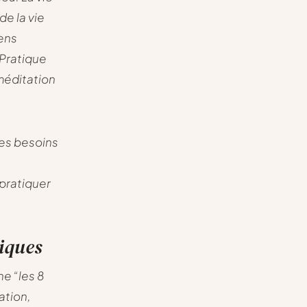
de la vie
sens
 Pratique
méditation
 les besoins
pratiquer
iques
e “les 8
ation,