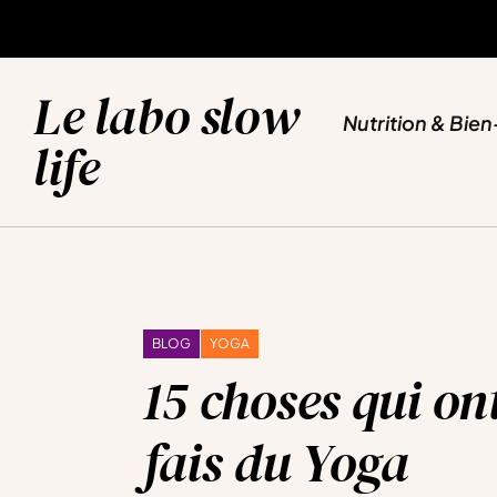
NUTRITION & BIEN-ETRE
SPORT & YOGA
VOYAGES & EVASION
BLOG
Le labo slow
Nutrition & Bien
life
BLOG
YOGA
15 choses qui on
fais du Yoga