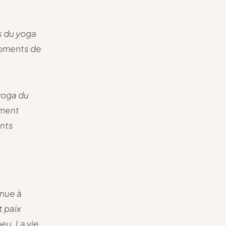
s du yoga
moments de
 yoga du
ement
ents
enue à
t paix
eu. La vie