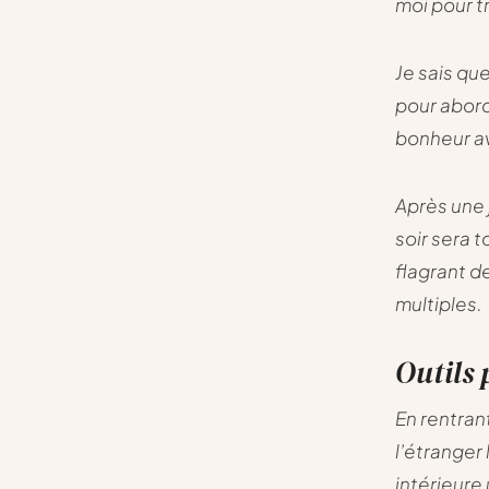
moi pour tr
Je sais qu
pour abord
bonheur av
Après une 
soir sera 
flagrant d
multiples.
Outils 
En rentran
l’étranger 
intérieure