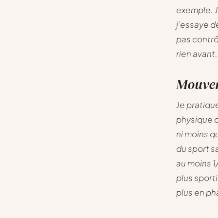
exemple. J
j’essaye d
pas contrô
rien avant.
Mouvem
Je pratiqu
physique d
ni moins q
du sport s
au moins 1
plus sport
plus en ph