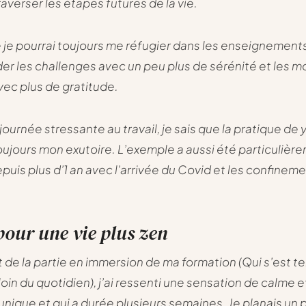
averser les étapes futures de la vie.
e je pourrai toujours me réfugier dans les enseignement
er les challenges avec un peu plus de sérénité et les 
ec plus de gratitude.
journée stressante au travail, je sais que la pratique de
toujours mon exutoire. L’exemple a aussi été particulièr
epuis plus d’1 an avec l’arrivée du Covid et les confinem
pour une vie plus zen
t de la partie en immersion de ma formation (Qui s’est t
loin du quotidien), j’ai ressenti une sensation de calme e
 unique et qui a durée plusieurs semaines. Je planais un p