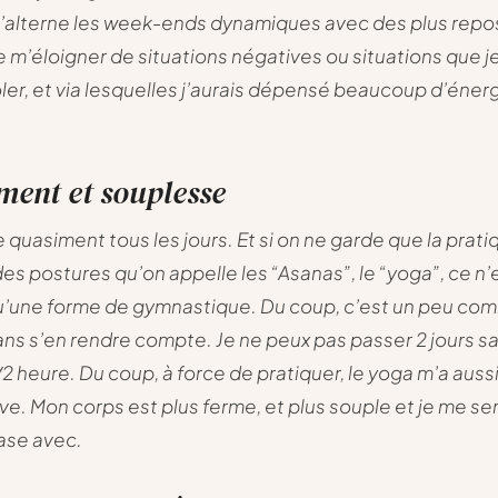
’alterne les week-ends dynamiques avec des plus repos
e m’éloigner de situations négatives ou situations que j
ler, et via lesquelles j’aurais dépensé beaucoup d’éner
ent et souplesse
e quasiment tous les jours. Et si on ne garde que la prati
es postures qu’on appelle les “Asanas”, le “yoga”, ce n’e
u’une forme de gymnastique. Du coup, c’est un peu com
ans s’en rendre compte. Je ne peux pas passer 2 jours sa
/2 heure. Du coup, à force de pratiquer, le yoga m’a auss
ive. Mon corps est plus ferme, et plus souple et je me se
ase avec.