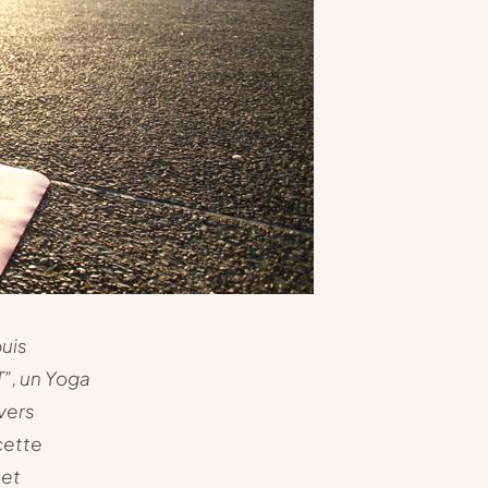
puis
T”, un Yoga
 vers
 cette
 et