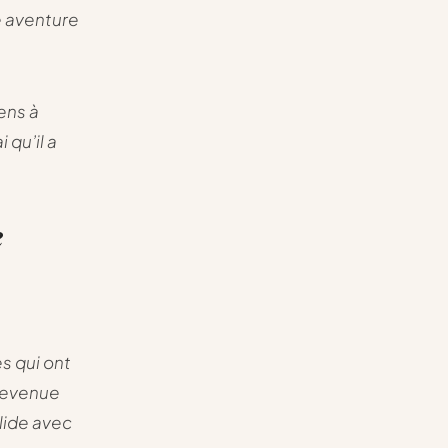
e aventure
ens à
 qu’il a
e
s qui ont
 devenue
olide avec