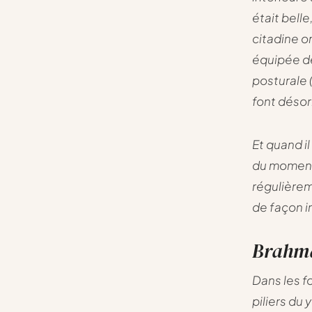
était belle
citadine o
équipée de
posturale 
font désor
Et quand il
du moment.
régulièrem
de façon i
Brahma
Dans les f
piliers du