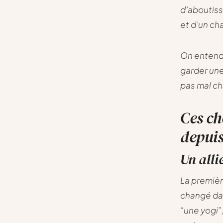
d’aboutiss
et d’un ch
On entend 
garder une 
pas mal ch
Ces ch
depuis
Un allié
La premièr
changé dan
“une yogi”,