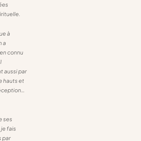
uées
rituelle.
que à
n a
ien connu
l
t aussi par
e hauts et
déception…
e ses
je fais
s par