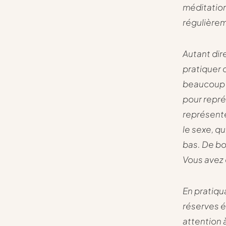
méditation
régulièreme
Autant dir
pratiquer 
beaucoup 
pour représ
représente
le sexe, q
bas. De bo
Vous avez
En pratiqu
réserves é
attention 