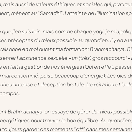
, mais aussi de valeurs éthiques et sociales qui, pratiq
nt, mènent au “Samadhi”, l’atteinte de l’illumination spi
e que j’en suis loin, mais comme chaque yogi, je m’appli
ces préceptes du mieux possible au quotidien. Il y en a u
raisonné en moi durant ma formation:
Brahmacharya
. B
enter l’abstinence sexuelle – un (très) gros raccourci – i
 en fait la gestion de nos énergies (Qui en effet, passen
ui mal consommé, puise beaucoup d’énergie): Les pics d
nheur intense et déception brutale. L’excitation et la 
 compris.
ant Brahmacharya, on essaye de gérer du mieux possibl
nergétiques pour trouver le bon équilibre. Au quotidien, 
à toujours garder des moments “off” dans mes semaine