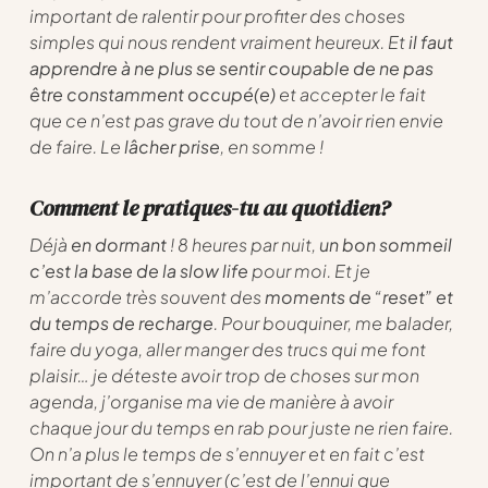
important de ralentir pour profiter des choses
simples qui nous rendent vraiment heureux. Et
il faut
apprendre à ne plus se sentir coupable de ne pas
être constamment occupé(e)
et accepter le fait
que ce n’est pas grave du tout de n’avoir rien envie
de faire. Le
lâcher prise
, en somme !
Comment le pratiques-tu au quotidien?
Déjà
en dormant
! 8 heures par nuit,
un bon sommeil
c’est la base de la slow life
pour moi. Et je
m’accorde très souvent des
moments de “reset” et
du temps de recharge
. Pour bouquiner, me balader,
faire du yoga, aller manger des trucs qui me font
plaisir… je déteste avoir trop de choses sur mon
agenda, j’organise ma vie de manière à avoir
chaque jour du temps en rab pour juste ne rien faire.
On n’a plus le temps de s’ennuyer et en fait c’est
important de s’ennuyer (c’est de l’ennui que