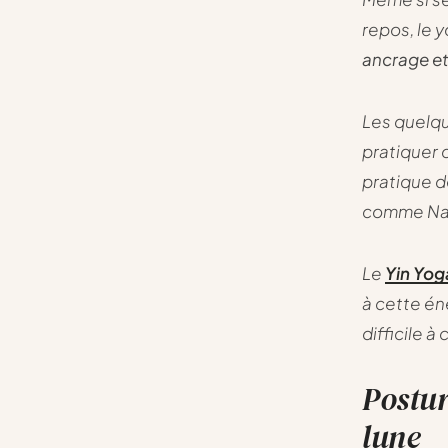
repos, le 
ancrage et
Les quelqu
pratiquer 
pratique d
comme Na
Le
Yin Yog
à cette én
difficile à 
Postur
lune