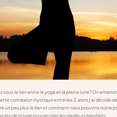
 vous le lien entre le yoga et la pleine lune? On entend
cette connexion mystique entre les 2, alors j’ai décidé d
 un peu plus le lien et comment nous pouvons notre p
cles de la lune pour en tirer les meilleurs bienfaits.