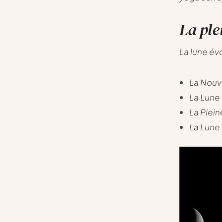
La ple
La lune év
La Nouve
La Lune 
La Plein
La Lune 