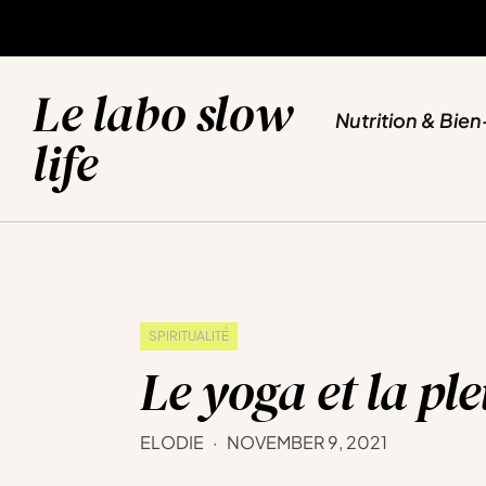
NUTRITION & BIEN-ETRE
SPORT & YOGA
VOYAGES & EVASION
BLOG
Le labo slow
Nutrition & Bien
life
SPIRITUALITÉ
Le yoga et la ple
ELODIE
NOVEMBER 9, 2021