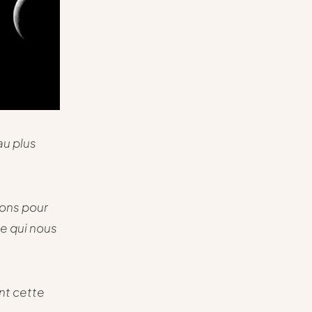
au plus
ions pour
ce qui nous
nt cette