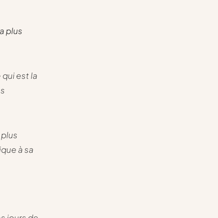
la plus
qui est la
ns
 plus
ique à sa
es jours de