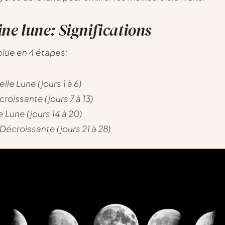
ine lune: Significations
olue en 4 étapes:
lle Lune (jours 1 à 6)
croissante (jours 7 à 13)
e Lune (jours 14 à 20)
Décroissante (jours 21 à 28)