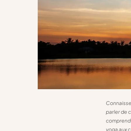
Connaissez
parler de 
comprendre
yoga aux cy