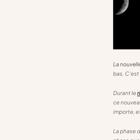
La nouvell
bas. C’est
Durant le
r
ce nouveau
importe, e
La phase d