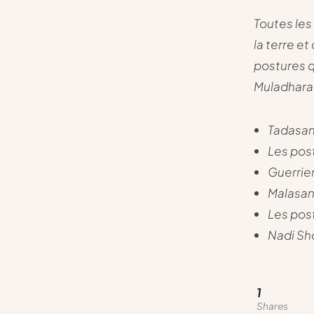
Toutes les
la terre e
postures q
Muladhara
Tadasa
Les pos
Guerrie
Malasa
Les pos
Nadi Sh
1
Shares