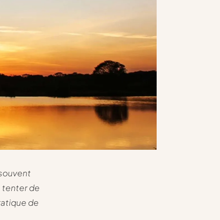
 souvent
e tenter de
ratique de