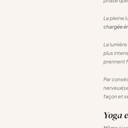
phase que 
La pleine 
chargée é
La lumière
plus intens
prennent 
Par conséq
nerveux(se
façon et s
Yoga e
Même si sel