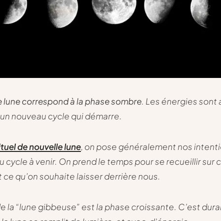
e lune correspond à la phase sombre
. Les énergies sont 
 un nouveau cycle qui démarre.
ituel de nouvelle lune
, on pose généralement nos intent
 cycle à venir. On prend le temps pour se recueillir sur 
t ce qu’on souhaite laisser derrière nous.
e la “lune gibbeuse” est la phase croissante. C’est dura