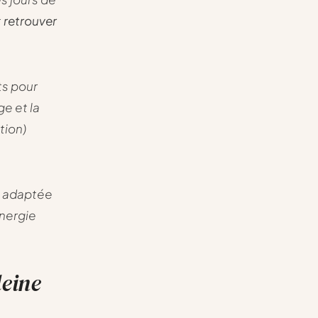
t
retrouver
ts pour
ge et la
tion)
t adaptée
énergie
leine