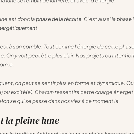
la lune se remplit de lumière, et avec, d’énergie.
lune est donc la
phase de la récolte
. C’est aussi
la phase 
nergétiquement
.
 est à son comble. Tout comme l’énergie de cette phase 
e. On y voit peut être plus clair. Nos projets ou intentio
forme.
uent, on peut se sentir plus en forme et dynamique. Ou
) ou excité(e). Chacun ressentira cette charge énergét
elon se qui se passe dans nos vies à ce moment là.
t la pleine lune
on la tradition Ashtangi, les jours de pleine lune sont d