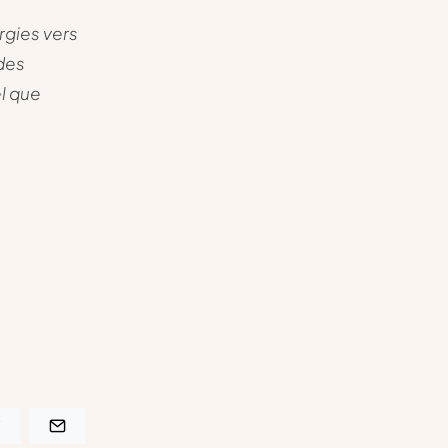
rgies vers
 des
el que
1