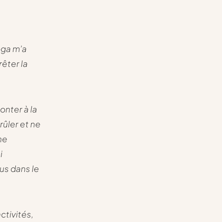
oga m’a
êter la
nter à la
rûler et ne
ne
i
us dans le
ctivités,