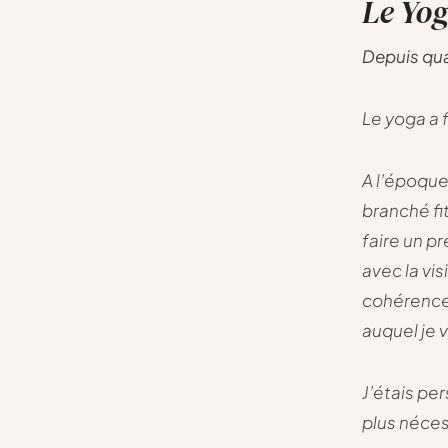
Le Yo
Depuis qua
Le yoga a f
A l’époque
branché fit
faire un p
avec la vis
cohérence 
auquel je 
J’étais pe
plus néces