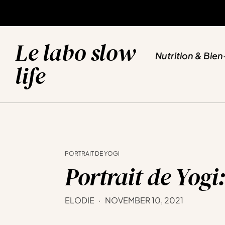
NUTRITION & BIEN-ETRE
SPORT & YOGA
VOYAGES & EVASION
BLOG
Le labo slow
Nutrition & Bien
life
PORTRAIT DE YOGI
Portrait de Yog
ELODIE
NOVEMBER 10, 2021