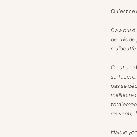
Qu’est ce 
Ca a brisé
permis de 
malbouff
C’est une 
surface, e
pas se déco
meilleure 
totalement
ressenti, 
Mais le yog