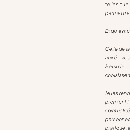
telles que 
permettre 
Et qu’est 
Celle de l
aux élèves 
à eux de ch
choisissen
Je les rend
premier fil
spirituali
personnes 
pratique l