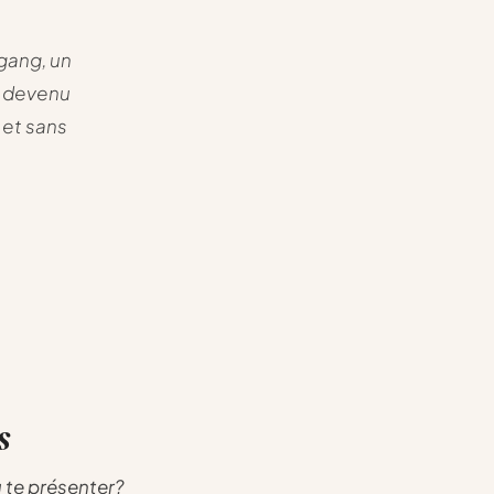
gang, un
if devenu
 et sans
s
u te présenter?