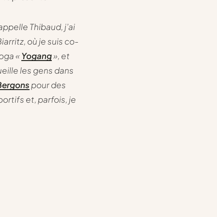
appelle Thibaud, j’ai
iarritz, où je suis co-
Yoga «
Yogang
», et
eille les gens dans
Bergons
pour des
rtifs et, parfois, je