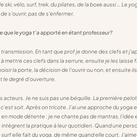
le ski, vélo, surf, trek, du pilates, de la boxe aussi … Le yo
de s’ouvrir, pas de s’enfermer.
ce que le yoga t’a apporté en étant professeur?
a transmission. En tant que prof je donne des clefs et j’
à mettre ces clefs dans la serrure, ensuite je les laisse fa
oisir la porte, la décision de l’ouvrir ou non, et ensuite ils
t le degré d’ouverture.
s acteurs. Je ne suis pas une béquille. La première pelot
, c’est soit. Après on tricote. J’ai une approche du yoga e
té en mode détente : je ne chante pas de mantras, l’idée 
intègrent la pratique à leur quotidien. Quand une pers
e surf elle fait du yoga, de même quand elle court. J’aime