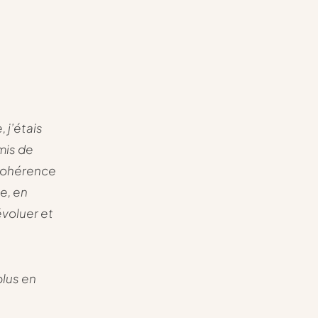
 j’étais
rmis de
 cohérence
ée, en
voluer et
plus en