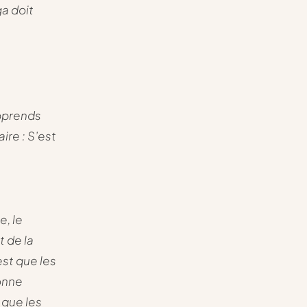
ga doit
apprends
ire : S’est
e, le
t de la
est que les
onne
 que les