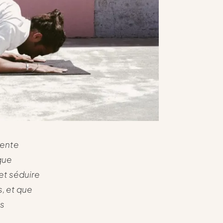
gente
que
 et séduire
, et que
us