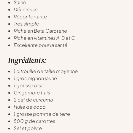
Saine
Délicieuse
Réconfortante
Très simple
Riche en Beta Carotene
Riche en vitamines A, B et C
Excellente pour la santé
Ingrédients:
1 citrouille de taille moyenne
1 gros oignon jaune
1 gousse d’ail
Gingembre frais
2 caf de curcuma
Huile de coco
1 grosse pomme de terre
500 g de carottes
Sel et poivre