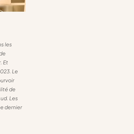
ns les
 de
. Et
2023. Le
urvoir
lité de
sud. Les
Le dernier