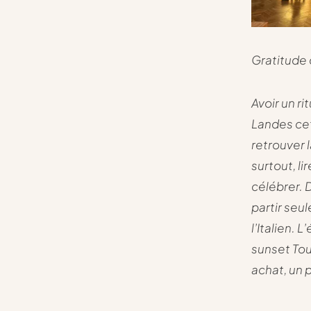
Gratitude 
Avoir un ri
Landes cet
retrouver l
surtout, li
célébrer. 
partir seu
l’Italien.
sunset Tou
achat, un 