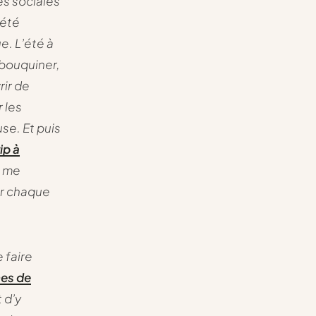
es sociales
’été
e. L’été à
 bouquiner,
rir de
 les
se. Et puis
ip à
e me
er chaque
e faire
nes de
 d’y