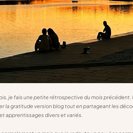
ois, je fais une petite rétrospective du mois précédent
er la gratitude version blog tout en partageant les déc
 et apprentissages divers et variés.