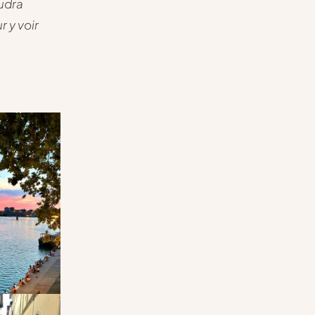
audra
r y voir