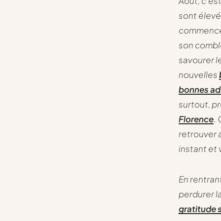
Août, c’es
sont élevé
commence à
son comble
savourer le
nouvelles
bonnes ad
surtout, p
Florence
.
retrouver 
instant et
En rentrant
perdurer l
gratitude 