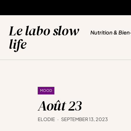
NUTRITION & BIEN-ETRE
SPORT & YOGA
VOYAGES & EVASION
BLOG
Le labo slow
Nutrition & Bien
life
MOOD
Août 23
ELODIE
SEPTEMBER 13, 2023