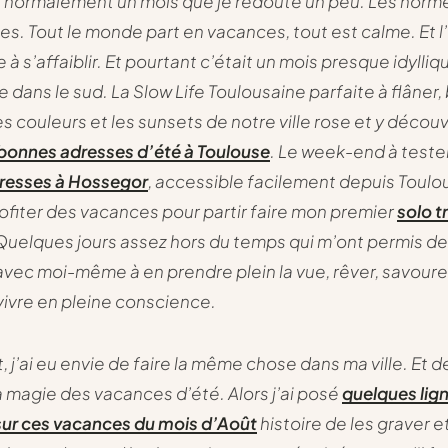
t normalement un mois que je redoute un peu. Les norm
es. Tout le monde part en vacances, tout est calme. Et l
 s’affaiblir. Et pourtant c’était un mois presque idylliqu
 dans le sud. La Slow Life Toulousaine parfaite à flâner,
s couleurs et les sunsets de notre ville rose et y découv
bonnes adresses d’été à Toulouse
. Le week-end à tester
resses à Hossegor
, accessible facilement depuis Toulou
rofiter des vacances pour partir faire mon premier
solo tr
 Quelques jours assez hors du temps qui m’ont permis d
avec moi-même à en prendre plein la vue, rêver, savour
 vivre en pleine conscience.
, j’ai eu envie de faire la même chose dans ma ville. Et d
a magie des vacances d’été. Alors j’ai posé
quelques lig
sur ces vacances du mois d’Août
histoire de les graver et