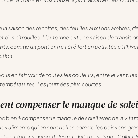
e la saison des récoltes, des feuilles aux tons ambrés, de
et des citrouilles. L’automne est une saison de
transitio
nts
, comme un pont entre l’été fort en activités et l’hiv
ction.
ous en fait voir de toutes les couleurs, entre le vent, les 
températures. Les journées plus courtes…
nt compenser le manque de solei
nc bien à
compenser le manque de soleil avec de la vita
z les aliments qui en sont riches comme les poissons gras
s champignons qui sont des produits de saison… Coïnci