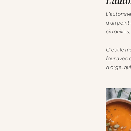
L’auto
L’automne 
d’un point
citrouille
C’est le m
four avec 
d’orge, qui