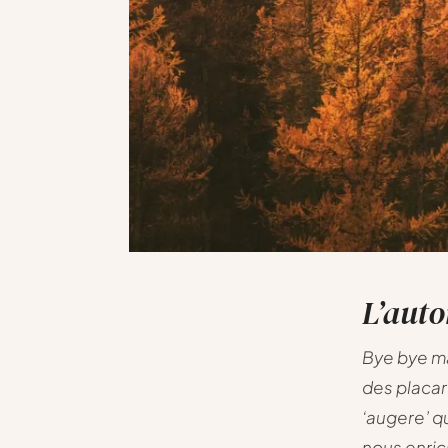
L’aut
Bye bye ma
des placar
‘augere’ q
nous enric