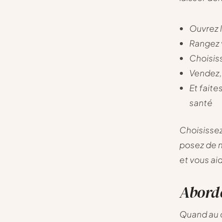
Ouvrez 
Rangez 
Choisis
Vendez,
Et faite
santé
Choisissez
posez de n
et vous aid
Aborde
Quand au c