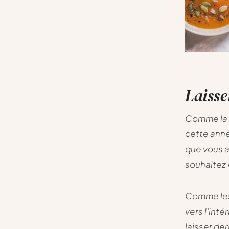
Laisse
Comme la n
cette anné
que vous a
souhaitez 
Comme les 
vers l’inté
laisser der