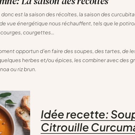
mne: La saison des récoltes
donc est la saison des récoltes, la saison des curcubit
 de vue énergétique nous réchauffent, tels que le potiron
s, courges, courgettes…
oment opportun d’en faire des soupes, des tartes, de les
quelques herbes et/ou épices, les combiner avec des g
noa ou riz brun.
Idée recette: Sou
Citrouille Curcum