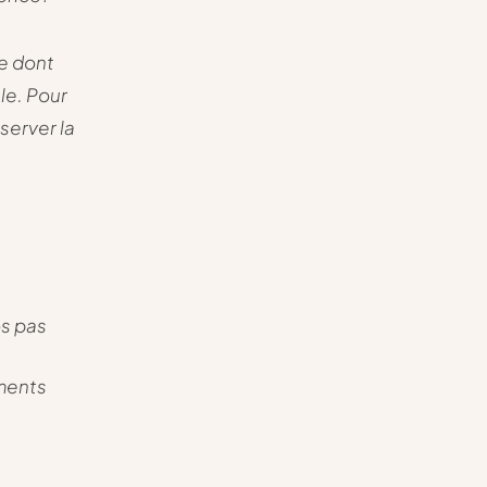
e dont
ale. Pour
server la
os pas
ements