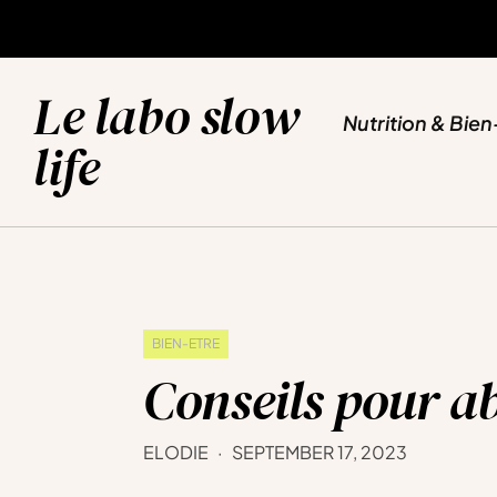
NUTRITION & BIEN-ETRE
SPORT & YOGA
VOYAGES & EVASION
BLOG
Le labo slow
Nutrition & Bien
life
BIEN-ETRE
Conseils pour a
ELODIE
SEPTEMBER 17, 2023