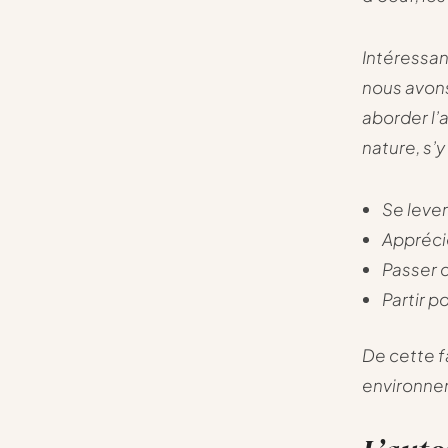
Intéressan
nous avons 
aborder l’
nature, s’
Se lever
Apprécie
Passer 
Partir p
De cette f
environnem