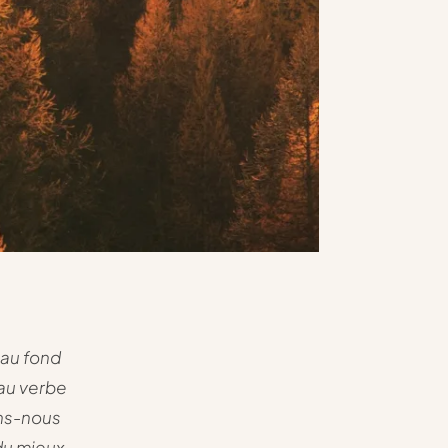
 au fond
 au verbe
ons-nous
du mieux