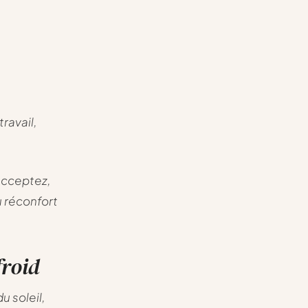
ravail,
acceptez,
u réconfort
froid
u soleil,