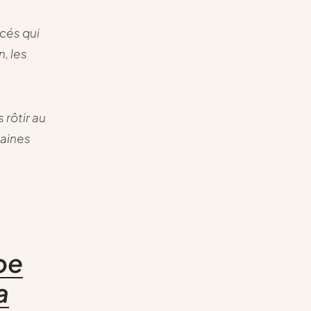
acés qui
, les
 rôtir au
raines
pe
a