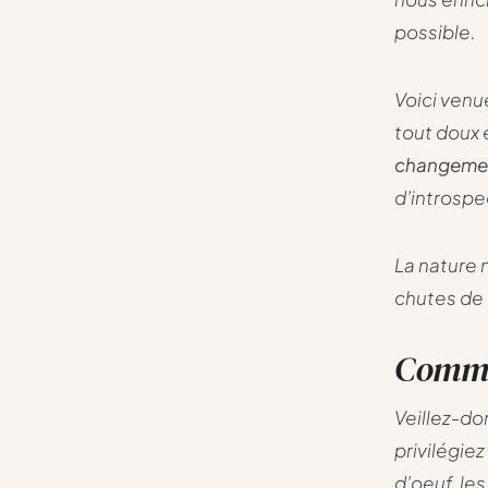
possible.
Voici venu
tout doux 
changeme
d’introspe
La nature n
chutes de 
Comme
Veillez-do
privilégie
d’oeuf, le