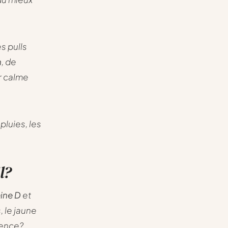
s pulls
n
, de
er calme
pluies, les
l?
mine D
et
, le jaune
dence?