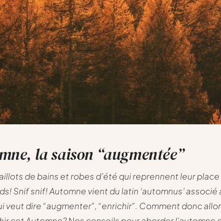
omne, la saison “augmentée”
illots de bains et robes d’été qui reprennent leur place
ds! Snif snif! Automne vient du latin ‘automnus’ associé
ui veut dire “augmenter”, “enrichir”. Comment donc all
hir cet Automne? Nos conseils pour aborder l’automne 