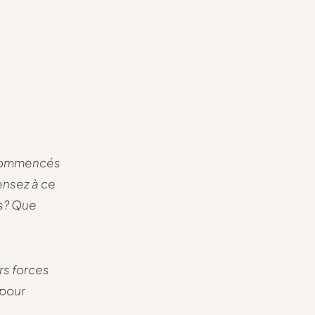
s commencés
ensez à ce
ns? Que
rs forces
 pour