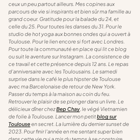
ceux un peu partout ailleurs. Mes copines aux
parcours de vie si inspirants et bien sûr ma famille au
grand coeur. Gratitude pour la balade du 24, et
celle du 25. Pour toutes les danses du 31. Pour le
studio de hot yoga aux bonnes ondes qui a ouvert à
Toulouse. Pour le lien encore si fort avec Londres.
Pour toute la communauté en place qui lit ce blog
ou suit le aventure sur Instagram. La consistence de
ce travail et cette présence depuis 12 ans. Le repas
d’anniversaire avec les Toulousains. Le samedi
surprise dans le café le plus hipster de Toulouse
avec ma Barcelonaise de retour de New York.
Passer du temps à la maison au coin du feu.
Retrouver le plaisir de se plonger dans un livre. Le
délicieux dîner chez
Bep Chay
, le végé Vietnamien
de folie à Toulouse. Lancer mon petit
blog sur
Toulouse
en secret. La lumière du dernier sunset de
2023. Pour finir l’année en me sentant super bien
dans cette vie qui a mis du temps à se construire.