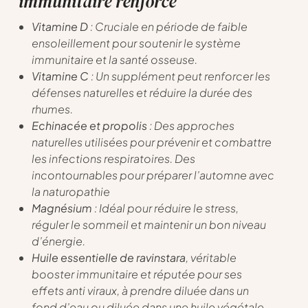
immunitaire renforcé
Vitamine D
: Cruciale en période de faible
ensoleillement pour soutenir le système
immunitaire et la santé osseuse.
Vitamine C
: Un supplément peut renforcer les
défenses naturelles et réduire la durée des
rhumes.
Echinacée et propolis
: Des approches
naturelles utilisées pour prévenir et combattre
les infections respiratoires. Des
incontournables pour préparer l’automne avec
la naturopathie
Magnésium
: Idéal pour réduire le stress,
réguler le sommeil et maintenir un bon niveau
d’énergie.
Huile essentielle de ravinstara
, véritable
booster immunitaire et réputée pour ses
effets anti viraux, à prendre diluée dans un
fond d’eau ou diluée dans une huile végétale