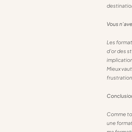
destinatio
Vous n’ave
Les format
d’or des s
implication
Mieux vaut
frustration
Conclusio
Comme tout
une forma
ma formati