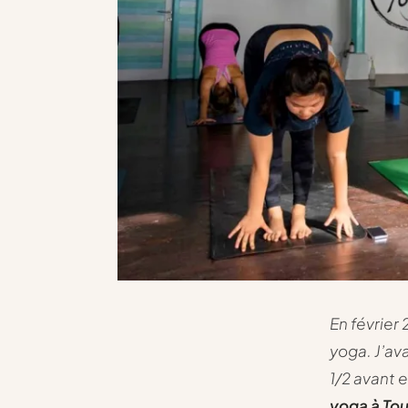
En février
yoga. J’av
1/2 avant 
yoga à To