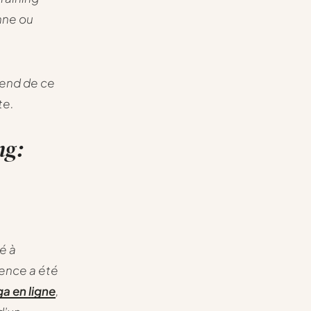
nne ou
end de ce
te.
ng:
é à
ience a été
a en ligne
,