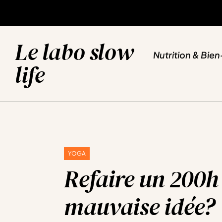
NUTRITION & BIEN-ETRE
SPORT & YOGA
VOYAGES & EVASION
BLOG
Le labo slow
Nutrition & Bien
life
YOGA
Refaire un 200h
mauvaise idée?