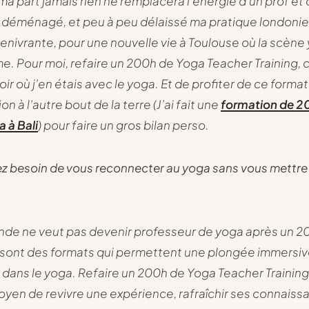
ma part jamais rien ne remplacera l’énergie d’un prof et 
ai déménagé, et peu à peu délaissé ma pratique londoni
 enivrante, pour une nouvelle vie à Toulouse où la scène
e. Pour moi, refaire un 200h de Yoga Teacher Training, c
ir où j’en étais avec le yoga. Et de profiter de ce format
n à l’autre bout de la terre (J’ai fait une
formation de 2
 à Bali
) pour faire un gros bilan perso.
ez besoin de vous reconnecter au yoga sans vous mettre
nde ne veut pas devenir professeur de yoga après un 2
 sont des formats qui permettent une plongée immersi
 dans le yoga. Refaire un 200h de Yoga Teacher Training
oyen de revivre une expérience, rafraîchir ses connaiss