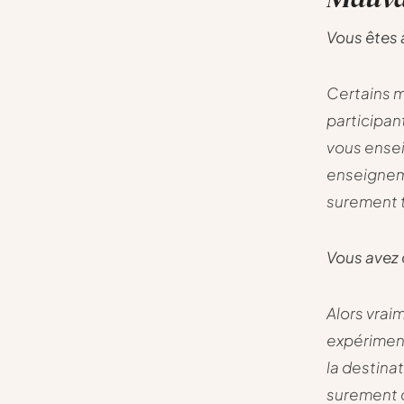
Vous êtes 
Certains m
participan
vous ensei
enseigneme
surement t
Vous avez 
Alors vrai
expériment
la destina
surement c