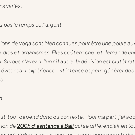
ns variés.
z pas le temps ou l’argent
ions de yoga sont bien connues pour être une poule au
tudios et organismes. Elles coûtent cher et demande un
. Si vous n’avez ni l’un ni l’autre, la décision est plutôt ra
 éviter car l’expérience est intense et peut générer des
s.
n
, tout dépend donc du contexte. Pour ma part, j’ai ado
tion de
200h d’ashtanga à Bali
qui se différenciait en to
on précédente en vinyasa, en Europe, avec mon studio