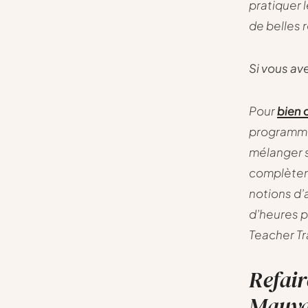
pratiquer 
de belles 
Si vous av
Pour
bien 
programme,
mélanger s
complèteme
notions d’
d’heures p
Teacher Tr
Refair
Mauvai