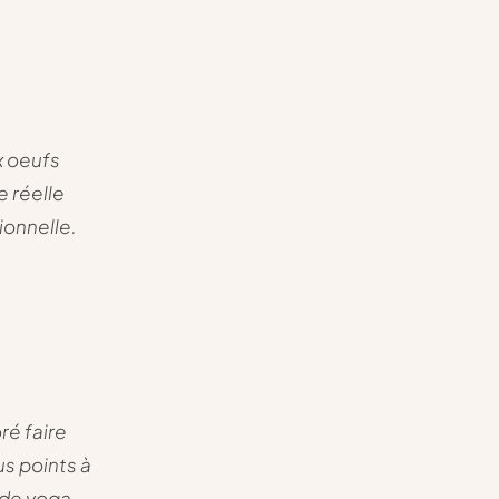
x oeufs
e réelle
tionnelle.
ré faire
us points à
 de yoga