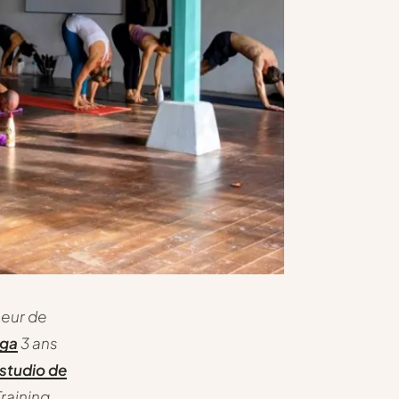
seur de
oga
3 ans
studio de
raining