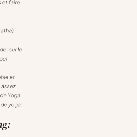
 et faire
Hatha)
rder sur le
tout
hie et
s assez
h de Yoga
e de yoga.
ng: