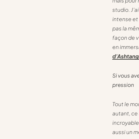
mais pour 
studio. J’
intense et
pas la mêm
façon de vo
en immersio
d’Ashtanga
Si vous av
pression
Tout le mo
autant, ce
incroyable
aussi un m