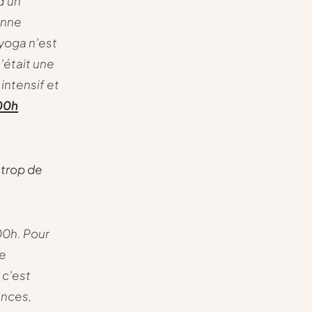
d’un
enne
 yoga n’est
’était une
 intensif et
00h
 trop de
00h. Pour
ve
 c’est
ances,