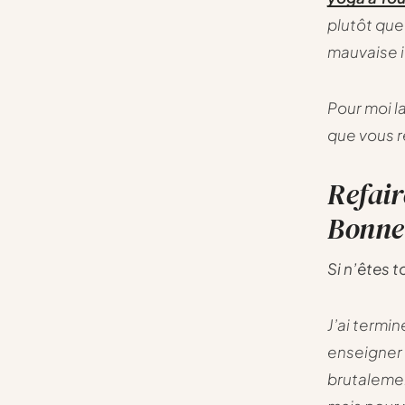
plutôt que
mauvaise 
Pour moi l
que vous r
Refair
Bonne 
Si n’êtes 
J’ai termi
enseigner 
brutalemen