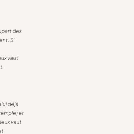
upart des
nt. Si
eux vaut
t.
lui déjà
xemple) et
ieux vaut
et