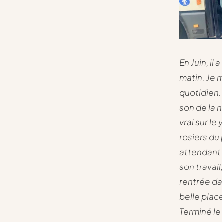
En Juin, il
matin. Je 
quotidien. 
son de la 
vrai sur l
rosiers du
attendant l
son travail
rentrée dan
belle plac
Terminé le 