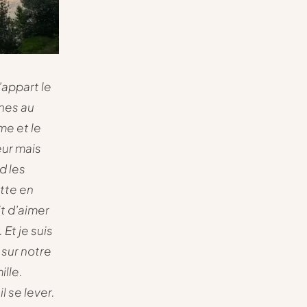
l’appart le
ines au
lme et le
eur mais
d les
tte en
it d’aimer
 Et je suis
 sur notre
ille.
il se lever.