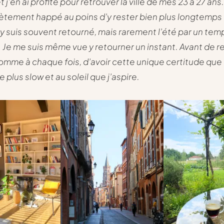
 et j’en ai profité pour retrouver la ville de mes 23 à 27 ans
tement happé au poins d’y rester bien plus longtemps
 j’y suis souvent retourné, mais rarement l’été par un tem
 Je me suis même vue y retourner un instant. Avant de r
comme à chaque fois, d’avoir cette unique certitude que 
e plus slow et au soleil que j’aspire.