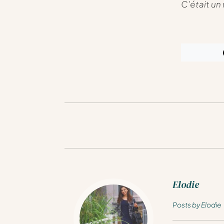
C’était un
Elodie
Posts by Elodie