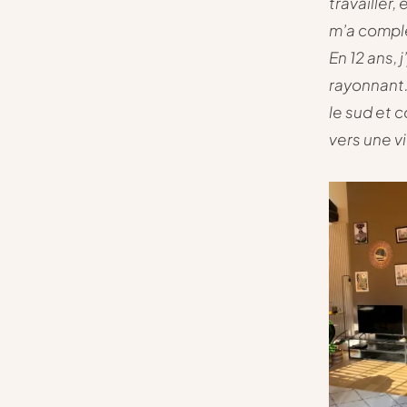
travailler,
m’a complè
En 12 ans,
rayonnant.
le sud et 
vers une vi