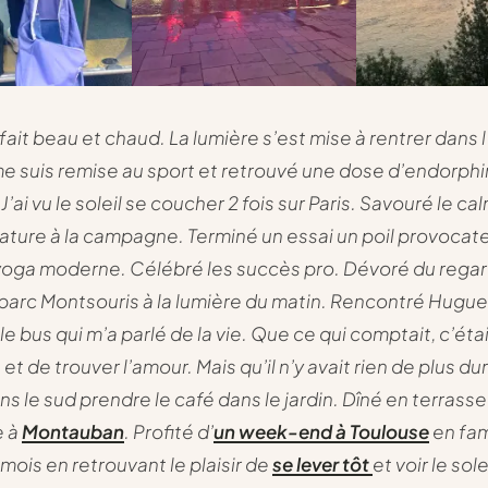
 a fait beau et chaud. La lumière s’est mise à rentrer dans 
me suis remise au sport et retrouvé une dose d’endorph
J’ai vu le soleil se coucher 2 fois sur Paris. Savouré le ca
nature à la campagne. Terminé un essai un poil provocat
e yoga moderne. Célébré les succès pro. Dévoré du regar
 parc Montsouris à la lumière du matin. Rencontré Hugue
e bus qui m’a parlé de la vie. Que ce qui comptait, c’éta
, et de trouver l’amour. Mais qu’il n’y avait rien de plus dur.
s le sud prendre le café dans le jardin. Dîné en terrasse
e à
Montauban
. Profité d’
un week-end à Toulouse
en fam
mois en retrouvant le plaisir de
se lever tôt
et voir le sole