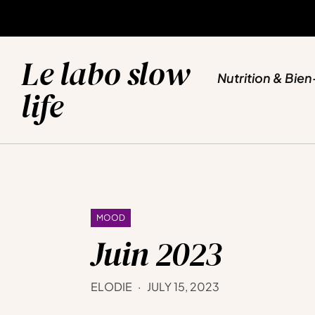
NUTRITION & BIEN-ETRE
SPORT & YOGA
VOYAGES & EVASION
BLOG
Le labo slow
Nutrition & Bien
life
MOOD
Juin 2023
ELODIE
JULY 15, 2023