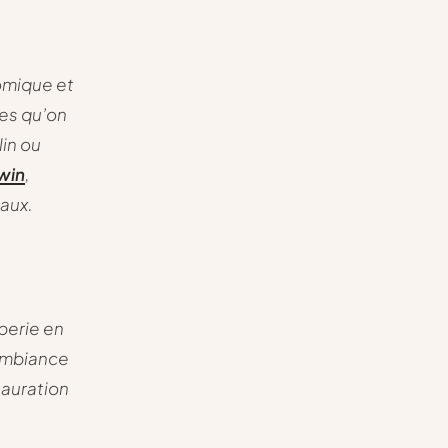
nomique et
res qu’on
lin ou
win
,
aux.
perie en
 ambiance
tauration