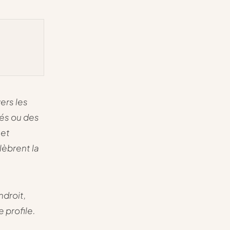
ers les
fés ou des
 et
lèbrent la
ndroit,
e profile.