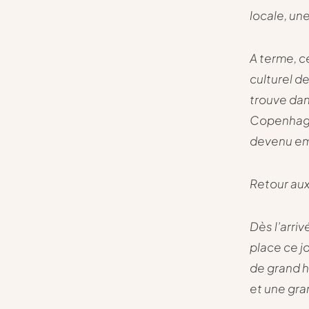
locale, un
A terme, c
culturel de
trouve dan
Copenhague
devenu em
Retour aux
Dès l’arri
place ce j
de grand h
et une gra