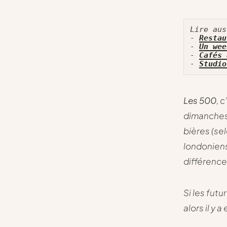
Lire aus
- 
Restau
- 
Un wee
- 
Cafés 
- 
Studio
Les 500
, 
dimanche
bières (se
londoniens
différence.
Si les futu
alors il y 