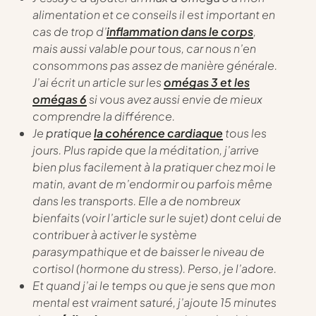
alimentation et ce conseils il est important en
cas de trop d’
inflammation dans le corps
,
mais aussi valable pour tous, car nous n’en
consommons pas assez de manière générale.
J’ai écrit un article sur les
omégas 3 et les
omégas 6
si vous avez aussi envie de mieux
comprendre la différence.
Je
pratique
la cohérence cardiaque
tous les
jours. Plus rapide que la méditation, j’arrive
bien plus facilement à la pratiquer chez moi le
matin, avant de m’endormir ou parfois même
dans les transports. Elle a de nombreux
bienfaits (voir l’article sur le sujet) dont celui de
contribuer à activer le système
parasympathique et de baisser le niveau de
cortisol (hormone du stress). Perso, je l’adore.
Et quand j’ai le temps ou que je sens que mon
mental est vraiment saturé, j’ajoute 15 minutes